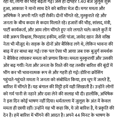
रहा था, लोगों की भीड़ बढ़ती गई। जैसे ही दोपहर 1.40 बजे जुलूस शुरू
हुआ, आकाश ने मानो साथ देने को बारिश भेज दी। मगर ममता और
अभिषेक ने अपनी गति नहीं रोकी। दोनों भींगते रहे, मुस्कुराते रहे और
जनता के बीच कदम से कदम मिलाते रहे। हजारों की भीड़, सांसद, मंत्री,
पार्टी कार्यकर्ता, और आम लोग भींगते हुए नारे लगाते चले। काले कुर्ते में
मंत्री अरूप विश्वास, फिरहाद हकीम, शशि पांजा, जावेद खान जैसे वरिष्ठ
नेता भी मौजूद थे। सड़क के दोनों ओर बैरिकेड लगे थे, लेकिन भावना की
बाढ़ में हर बाधा बह गई। एक पल ऐसा भी आया जब एक बुजुर्ग समर्थक
ने बैरिकेड लांघकर ममता को प्रणाम किया। ममता मुस्कुरायीं और उसकी
ओर बढ़ गयीं। नेता और जनता के रिश्ते की यह तस्वीर बारिश की बूंदों में
भींग कर भी भावनात्मक रूप से और गहरी हो गई। डोरिना क्रॉसिंग
पहुंचते-पहुंचते ममता ने जनता को संबोधित किया, हम धूप में जलते हैं,
बारिश में भींगते हैं। यह बंगाल की मिट्टी हमें यही सिखाती है। उन्होंने लोगों
को गर्म पानी से नहाने और दवा लेने की सलाह भी दी। हालाँकि, अभिषेक
ने इस दिन कोई भाषण नहीं दिया। धर्मतल्ला में जुलूस के अंत में केवल
ममता ही छायी रहीं। उन्होंने यह भी कहा कि, ये जो बारिश है, ये प्रकृति की
देन है। हमें बारिश में भींगने की आदत है। अपने 44 मिनट के भाषण के