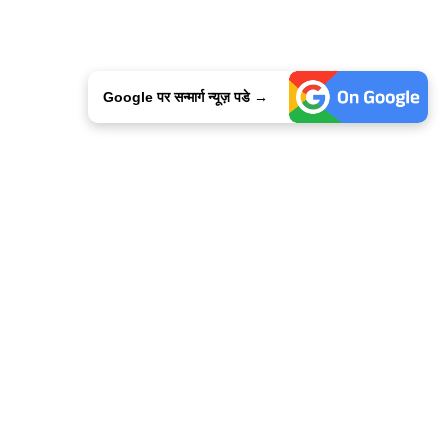
Google पर सन्मार्ग न्यूज़ पडे →
ालिसी
कांटेक्ट उस
सन्मार्ग में करियर
हमारे साथ बिज्ञापन