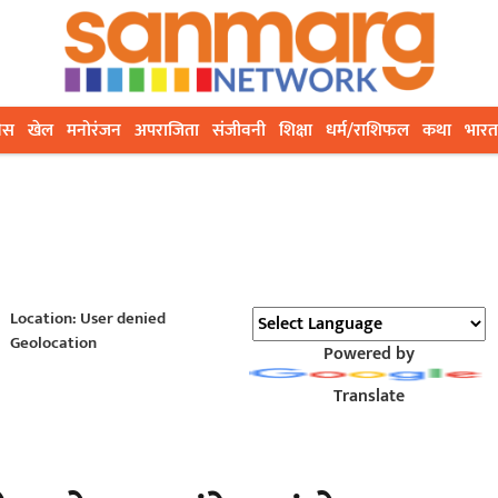
ेस
खेल
मनोरंजन
अपराजिता
संजीवनी
शिक्षा
धर्म/राशिफल
कथा
भारत
Location: User denied
Geolocation
Powered by
Translate