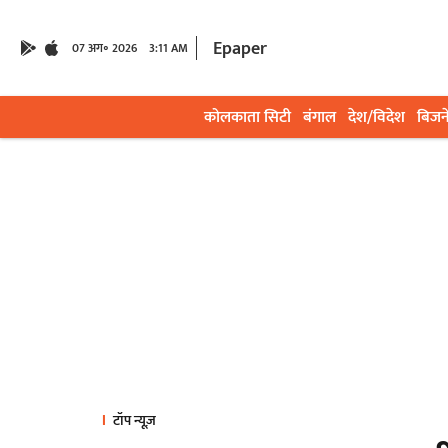
Epaper
07 अग॰ 2026
3:11 AM
कोलकाता सिटी
बंगाल
देश/विदेश
बिजन
टॉप न्यूज़