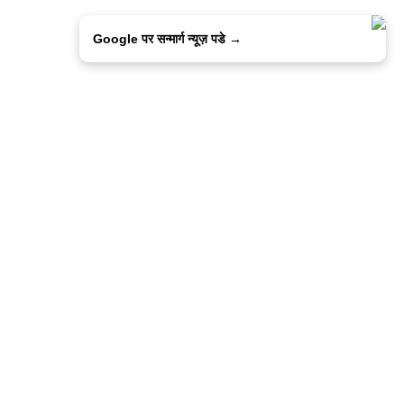
Google पर सन्मार्ग न्यूज़ पडे →
ालिसी
कांटेक्ट उस
सन्मार्ग में करियर
हमारे साथ बिज्ञापन
इतर इनफार्मेशन
कोड ऑफ़ एथिक्स
© 2015-2025 Sanmarg Hindi Daily
Powered by
Quintype