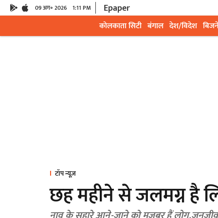
Epaper
09 अग॰ 2026
1:11 PM
कोलकाता सिटी
बंगाल
देश/विदेश
बिजन
टॉप न्यूज़
छह महीने से जलमग्न है 
नाव के सहारे आने-जाने को मजबूर हैं लोग,जनजीवन