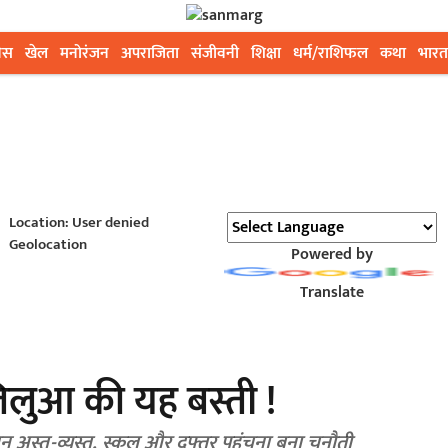
ेस
खेल
मनोरंजन
अपराजिता
संजीवनी
शिक्षा
धर्म/राशिफल
कथा
भारत
Location: User denied
Geolocation
Powered by
Translate
लिलुआ की यह बस्ती !
 अस्त-व्यस्त, स्कूल और दफ्तर पहुंचना बना चुनौती