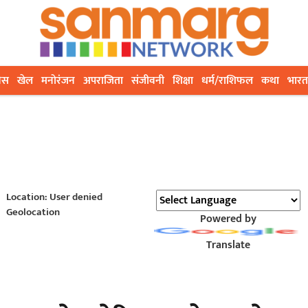
ेस
खेल
मनोरंजन
अपराजिता
संजीवनी
शिक्षा
धर्म/राशिफल
कथा
भारत
Location: User denied
Geolocation
Powered by
Translate