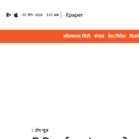
Epaper
07 अग॰ 2026
5:37 AM
कोलकाता सिटी
बंगाल
देश/विदेश
बिजन
टॉप न्यूज़