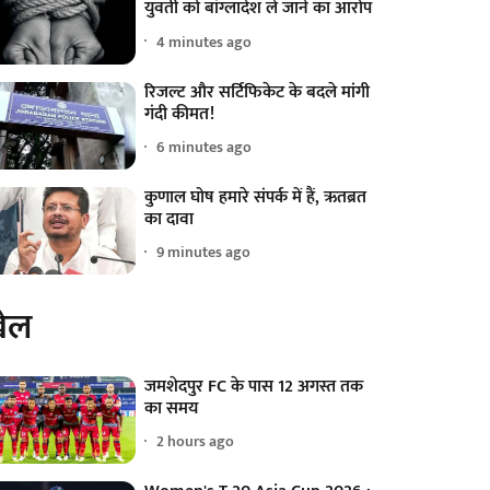
युवती को बांग्लादेश ले जाने का आरोप
4 minutes ago
रिजल्ट और सर्टिफिकेट के बदले मांगी
गंदी कीमत!
6 minutes ago
कुणाल घोष हमारे संपर्क में हैं, ऋतब्रत
का दावा
9 minutes ago
ेल
जमशेदपुर FC के पास 12 अगस्त तक
का समय
2 hours ago