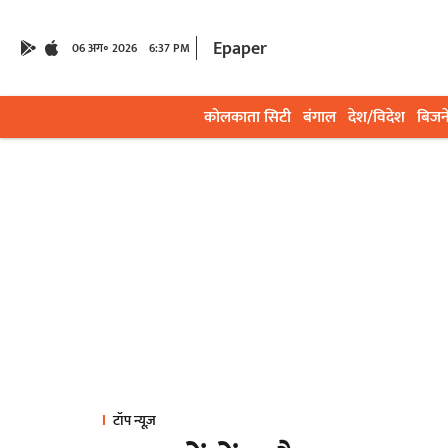
Epaper
06 अग॰ 2026
6:37 PM
कोलकाता सिटी
बंगाल
देश/विदेश
बिजन
टॉप न्यूज़