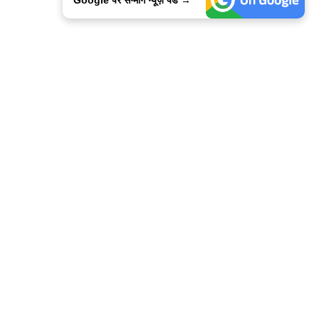
ालिसी
कांटेक्ट उस
सन्मार्ग में करियर
हमारे साथ बिज्ञापन
इतर इनफार्मेशन
कोड ऑफ़ एथिक्स
© 2015-2025 Sanmarg Hindi Daily