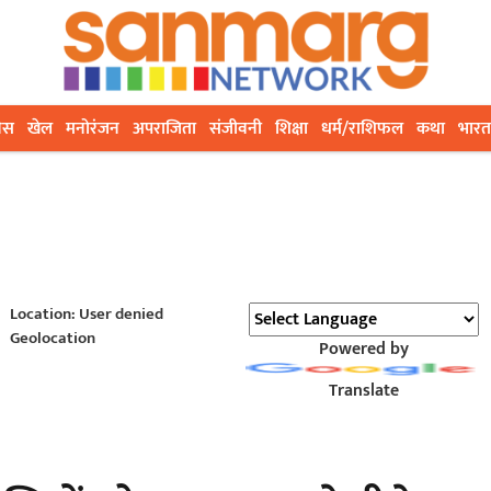
ेस
खेल
मनोरंजन
अपराजिता
संजीवनी
शिक्षा
धर्म/राशिफल
कथा
भारत
Location: User denied
Geolocation
Powered by
Translate