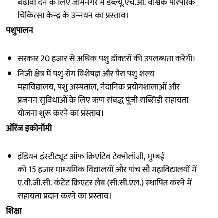
बढ़ावा देने के लिए जामनगर में डब्‍ल्‍यू.एच.ओ. वैश्विक पारंपरिक
चिकित्‍सा केन्‍द्र के उन्‍नयन का प्रस्‍ताव।
पशुपालन
सरकार 20 हजार से अधिक पशु डॉक्‍टरों की उपलब्‍धता करेगी।
नि‍जी क्षेत्र में पशु रोग विशेषज्ञ और पैरा पशु शल्‍य
महाविद्यालय, पशु अस्‍पताल, नैदानिक प्रयोगशालाओं और
प्रजनन सुविधाओं के लिए ऋण संबद्ध पूंजी सब्सिडी सहायता
योजना शुरू करने का प्रस्‍ताव।
ऑरेंज इकोनॉमी
इंडियन इंस्‍टीट्यूट ऑफ क्रिएटिव टेक्‍नोलॉजी, मुम्‍बई
को 15 हजार माध्‍यमिक विद्यालयों और पांच सौ महाविद्यालयों में
ए.वी.जी.सी. कंटेंट क्रिएटर लैब (सी.सी.एल.) स्‍थापित करने में
सहायता प्रदान करने का प्रस्‍ताव।
शिक्षा