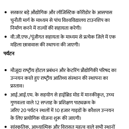
सरकार बड़े औद्योगिक और लॉजिस्टिक कॉरीडोर के आसपास
चुनौती मार्ग के माध्‍यम से पांच विश्‍वविद्यालय टाउनशिप का
‍निर्माण करने में राज्‍यों की सहायता करेगी।
वी.जी.एफ./पूंजीगत सहायता के माध्‍यम से प्रत्‍येक जिले में एक
महिला छात्रावास की स्‍थापना की जाएगी।
पर्यटन
मौजूदा राष्‍ट्रीय होटल प्रबंधन और केटरिंग प्रौद्योगिकी परिषद का
उन्‍नयन करते हुए राष्‍ट्रीय आतिथ्‍य संस्‍थान की स्‍थापना का
प्रस्‍ताव।
आई.आई.एम. के सहयोग से हाईब्रिड मोड में मानकीकृत, उच्‍च
गुणवत्‍ता वाले 12 सप्‍ताह के प्रशिक्षण पाठ्यक्रम के
जरिए 20 पर्यटन स्‍थलों में 10 हजार गाइडों के कौशल उन्‍नयन
के लिए प्रायोगिक योजना शुरू की जाएगी।
सांस्कृतिक, आध्‍यात्मिक और विरासत महत्‍व वाले सभी स्‍थानों