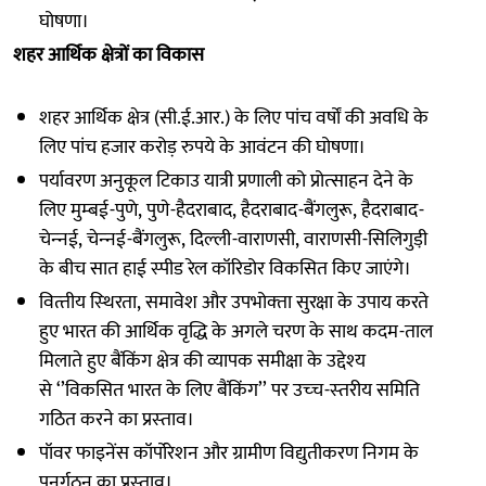
घोषणा।
शहर आर्थिक क्षेत्रों का विकास
शहर आर्थिक क्षेत्र (सी.ई.आर.) के लिए पांच वर्षों की अवधि‍ के
लिए पांच हजार करोड़ रुपये के आवंटन की घोषणा।
पर्यावरण अनुकूल टिकाउ यात्री प्रणाली को प्रोत्‍साहन देने के
लिए मुम्‍बई-पुणे, पुणे-हैदराबाद, हैदराबाद-बैंगलुरू, हैदराबाद-
चेन्‍नई, चेन्‍नई-बैंगलुरू, दिल्‍ली-वाराणसी, वाराणसी-सिलिगुडी़
के बीच सात हाई स्‍पीड रेल कॉरिडोर विकसित किए जाएंगे।
वित्‍तीय स्‍थि‍रता, समावेश और उपभोक्‍ता सुरक्षा के उपाय करते
हुए भारत की आर्थिक वृद्धि के अगले चरण के साथ कदम-ताल
मिलाते हुए बैंकिंग क्षेत्र की व्‍यापक समीक्षा के उद्देश्‍य
से ‘’विकसित भारत के लिए बैंकिंग’’ पर उच्‍च-स्‍तरीय समिति
गठित करने का प्रस्‍ताव।
पॉवर फाइनेंस कॉर्पोरेशन और ग्रामीण विद्युतीकरण निगम के
पुनर्गठन का प्रस्‍ताव।