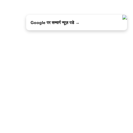
Google पर सन्मार्ग न्यूज़ पडे →
ालिसी
कांटेक्ट उस
सन्मार्ग में करियर
हमारे साथ बिज्ञापन
इतर इनफार्मेशन
कोड ऑफ़ एथिक्स
© 2015-2025 Sanmarg Hindi Daily