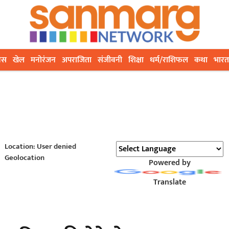
ेस
खेल
मनोरंजन
अपराजिता
संजीवनी
शिक्षा
धर्म/राशिफल
कथा
भारत
Location: User denied
Geolocation
Powered by
Translate