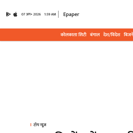
Epaper
07 अग॰ 2026
1:59 AM
कोलकाता सिटी
बंगाल
देश/विदेश
बिजन
टॉप न्यूज़