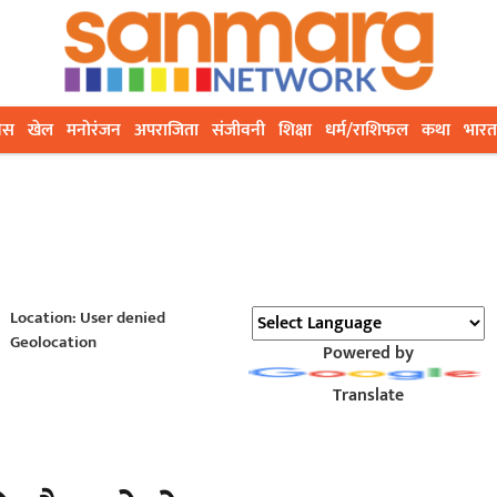
ेस
खेल
मनोरंजन
अपराजिता
संजीवनी
शिक्षा
धर्म/राशिफल
कथा
भारत
Location: User denied
Geolocation
Powered by
Translate