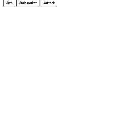
#wb
#mlasoukat
#attack