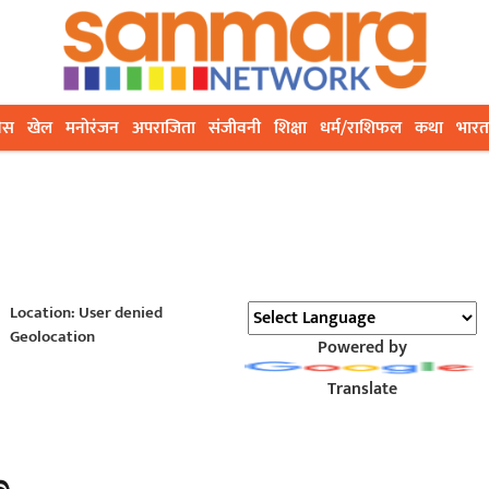
ेस
खेल
मनोरंजन
अपराजिता
संजीवनी
शिक्षा
धर्म/राशिफल
कथा
भारत
Location: User denied
Geolocation
Powered by
Translate