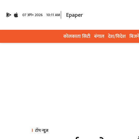
Epaper
07 अग॰ 2026
10:11 AM
कोलकाता सिटी
बंगाल
देश/विदेश
बिजन
टॉप न्यूज़