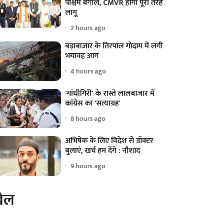
पश्चिम बंगाल, CMVR होगा पूरी तरह
लागू
2 hours ago
बड़ाबाजार के तिरपाल गोदाम में लगी
भयावह आग
4 hours ago
'गांधीगिरी' के रास्ते लालबाजार में
कांग्रेस का 'सत्याग्रह'
8 hours ago
अभिषेक के लिए विदेश से डॉक्टर
बुलाएं, खर्च हम देंगे : नौशाद
9 hours ago
ेल