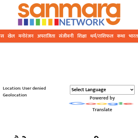
ेस
खेल
मनोरंजन
अपराजिता
संजीवनी
शिक्षा
धर्म/राशिफल
कथा
भारत
Location: User denied
Geolocation
Powered by
Translate