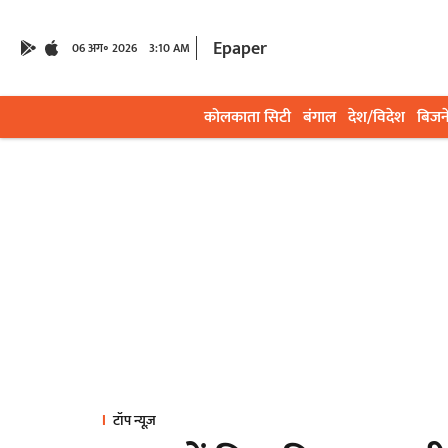
Epaper
06 अग॰ 2026
3:10 AM
कोलकाता सिटी
बंगाल
देश/विदेश
बिजन
टॉप न्यूज़