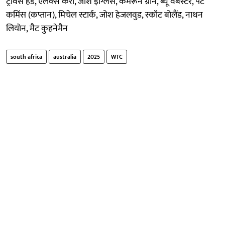
ट्रेविस हेड, एलेक्स कैरी, जोश इंग्लिस, कैमरून ग्रीन, ब्यू वेबस्टर, पैट
कमिंस (कप्तान), मिचेल स्टार्क, जोश हेजलवुड, स्कॉट बोलैंड, नाथन
लियोन, मैट कुहनेमैन
south africa
australia
2025
WTC