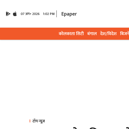
Epaper
07 अग॰ 2026
1:02 PM
कोलकाता सिटी
बंगाल
देश/विदेश
बिजन
टॉप न्यूज़