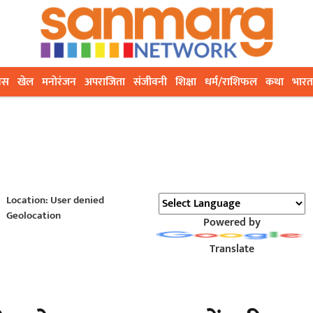
ेस
खेल
मनोरंजन
अपराजिता
संजीवनी
शिक्षा
धर्म/राशिफल
कथा
भारत
Location: User denied
Geolocation
Powered by
Translate