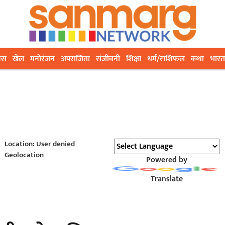
ेस
खेल
मनोरंजन
अपराजिता
संजीवनी
शिक्षा
धर्म/राशिफल
कथा
भारत
Location: User denied
Geolocation
Powered by
Translate