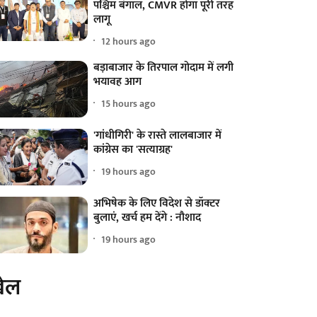
पश्चिम बंगाल, CMVR होगा पूरी तरह
लागू
12 hours ago
बड़ाबाजार के तिरपाल गोदाम में लगी
भयावह आग
15 hours ago
'गांधीगिरी' के रास्ते लालबाजार में
कांग्रेस का 'सत्याग्रह'
19 hours ago
अभिषेक के लिए विदेश से डॉक्टर
बुलाएं, खर्च हम देंगे : नौशाद
19 hours ago
ेल