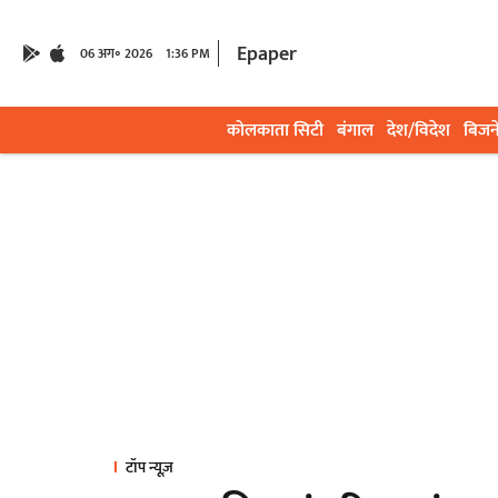
Epaper
06 अग॰ 2026
1:36 PM
कोलकाता सिटी
बंगाल
देश/विदेश
बिजन
टॉप न्यूज़