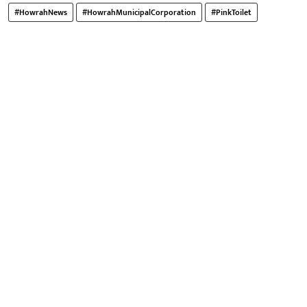
#HowrahNews
#HowrahMunicipalCorporation
#PinkToilet