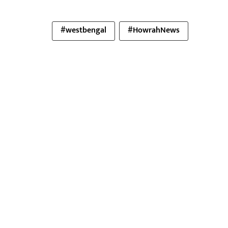
#westbengal
#HowrahNews