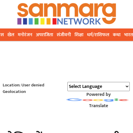
ेस
खेल
मनोरंजन
अपराजिता
संजीवनी
शिक्षा
धर्म/राशिफल
कथा
भारत
Location: User denied
Geolocation
Powered by
Translate