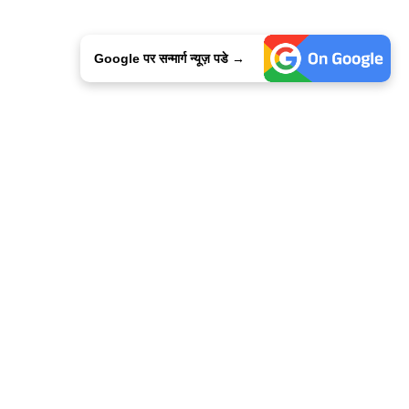
Google पर सन्मार्ग न्यूज़ पडे →
ालिसी
कांटेक्ट उस
सन्मार्ग में करियर
हमारे साथ बिज्ञापन
इतर इनफार्मेशन
कोड ऑफ़ एथिक्स