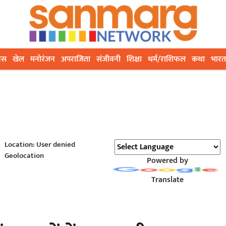
ेस
खेल
मनोरंजन
अपराजिता
संजीवनी
शिक्षा
धर्म/राशिफल
कथा
भारत
Location: User denied
Geolocation
Powered by
Translate