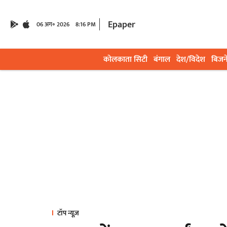
Epaper
06 अग॰ 2026
8:16 PM
कोलकाता सिटी
बंगाल
देश/विदेश
बिजन
टॉप न्यूज़