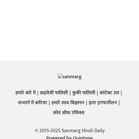
हमारे बारे में
प्राइवेसी पालिसी
कुकी पालिसी
कांटेक्ट उस
सन्मार्ग में करियर
हमारे साथ बिज्ञापन
इतर इनफार्मेशन
कोड ऑफ़ एथिक्स
© 2015-2025 Sanmarg Hindi Daily
Powered by
Quintype