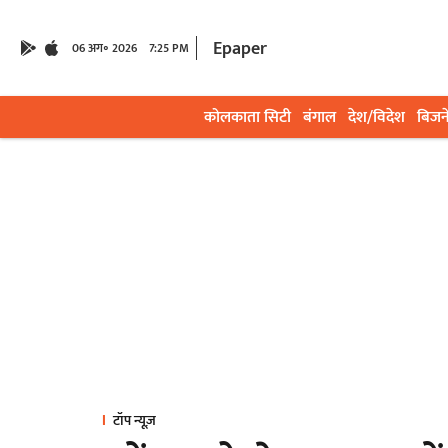
Epaper
06 अग॰ 2026
7:25 PM
कोलकाता सिटी
बंगाल
देश/विदेश
बिजन
टॉप न्यूज़