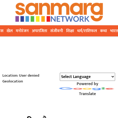
ेस
खेल
मनोरंजन
अपराजिता
संजीवनी
शिक्षा
धर्म/राशिफल
कथा
भारत
Location: User denied
Geolocation
Powered by
Translate