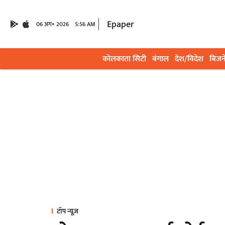
Epaper
06 अग॰ 2026
5:56 AM
कोलकाता सिटी
बंगाल
देश/विदेश
बिजन
टॉप न्यूज़