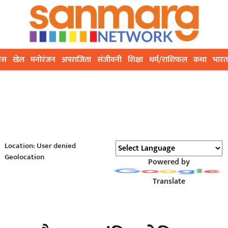
ेस
खेल
मनोरंजन
अपराजिता
संजीवनी
शिक्षा
धर्म/राशिफल
कथा
भारत
Location: User denied
Geolocation
Powered by
Translate