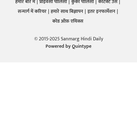
हमारे बारे में
प्राइवेसी पालिसी
कुकी पालिसी
कांटेक्ट उस
सन्मार्ग में करियर
हमारे साथ बिज्ञापन
इतर इनफार्मेशन
कोड ऑफ़ एथिक्स
© 2015-2025 Sanmarg Hindi Daily
Powered by
Quintype