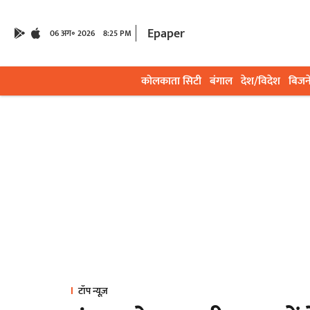
Epaper
06 अग॰ 2026
8:25 PM
कोलकाता सिटी
बंगाल
देश/विदेश
बिजन
टॉप न्यूज़