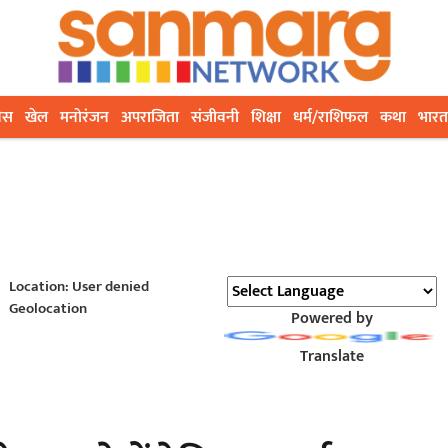
ेस
खेल
मनोरंजन
अपराजिता
संजीवनी
शिक्षा
धर्म/राशिफल
कथा
भारत
Location: User denied
Geolocation
Powered by
Translate