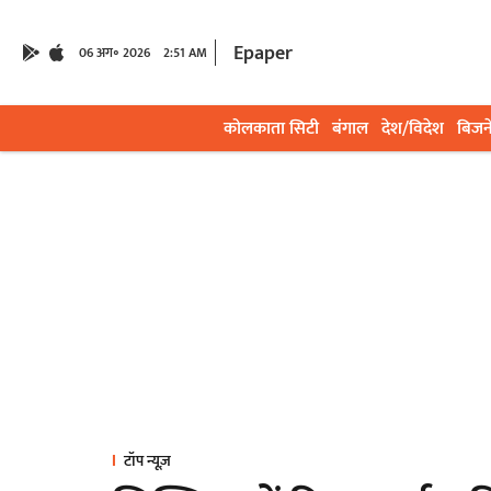
Epaper
06 अग॰ 2026
2:51 AM
कोलकाता सिटी
बंगाल
देश/विदेश
बिजन
टॉप न्यूज़