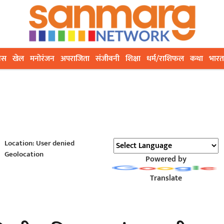
ेस
खेल
मनोरंजन
अपराजिता
संजीवनी
शिक्षा
धर्म/राशिफल
कथा
भारत
Location: User denied
Geolocation
Powered by
Translate