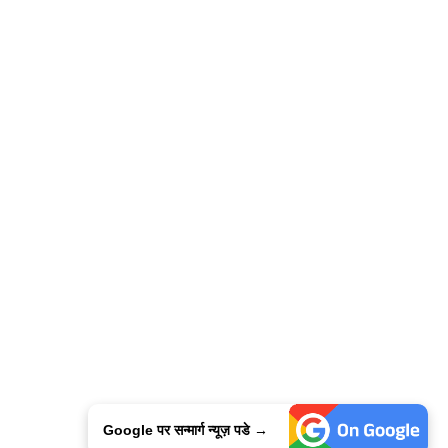
Google पर सन्मार्ग न्यूज़ पडे →