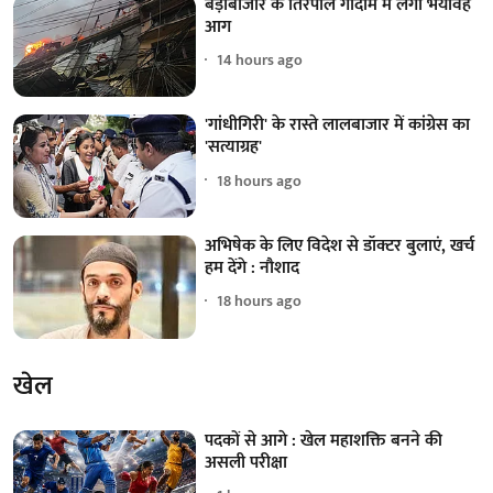
बड़ाबाजार के तिरपाल गोदाम में लगी भयावह
आग
14 hours ago
'गांधीगिरी' के रास्ते लालबाजार में कांग्रेस का
'सत्याग्रह'
18 hours ago
अभिषेक के लिए विदेश से डॉक्टर बुलाएं, खर्च
हम देंगे : नौशाद
18 hours ago
खेल
पदकों से आगे : खेल महाशक्ति बनने की
असली परीक्षा