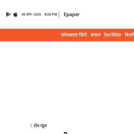
Epaper
06 अग॰ 2026
8:06 PM
कोलकाता सिटी
बंगाल
देश/विदेश
बिजन
टॉप न्यूज़