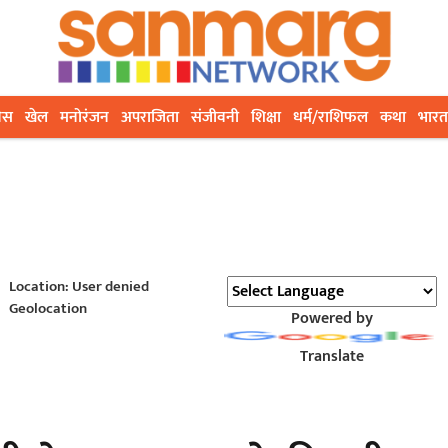
ेस
खेल
मनोरंजन
अपराजिता
संजीवनी
शिक्षा
धर्म/राशिफल
कथा
भारत
Location: User denied
Geolocation
Powered by
Translate