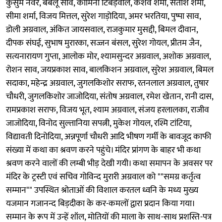
कुसुम नेवर, बबलू साव, कामिनी टिबड़ेवाल, केशव शर्मा, सतीश शर्मा,
सीमा शर्मा, विजय मित्तल, सुरेश गाड़ोदिया, अमर भरतिया, पुष्पा साव,
डोली अग्रवाल, अंकित जायसवाल, राजकुमार मुसद्दी, बिमल दीवान,
दीपक संघई, सुभाष मुरारका, सज्जन बंसल, सुरेश गोयल, प्रीतम जैन,
सत्यनारायण गुप्ता, आलोक मोर, श्यामसुन्दर अग्रवाल, अशोक अग्रवाल,
रोशन साव, जयप्रकाश साव, बालकिशन अग्रवाल, सुरेश अग्रवाल, बिमल
सदाका, महेन्द्र अग्रवाल, जुगलकिशोर सराफ, रतनलाल अग्रवाल, तुषार
चौधरी, जुगलकिशोर जाजोदिया, संतोष अग्रवाल, रमेश खेतान, रानी दास,
रामप्रकाश सराफ, विजय भूत, श्याम अग्रवाल, संजय हरलालका, राजीव
जाजोदिया, विनोद सुल्तानिया सपत्नी, मुकेश गोयल, रश्मि टांटिया,
विद्यावती दिनोदिया, अन्नपूर्णा चौधरी आदि भीषण गर्मी के बावजूद काफी
संख्या में कथा का श्रवण करने पहुंचे। मंदिर प्रांगण के बाहर भी कथा
श्रवण करने वालों की लम्बी भीड़ देखी गयी। कथा समापन के अवसर पर
मंदिर के ट्रस्टी एवं सचिव गोविन्द मुरारी अग्रवाल को ""समग्र कर्तृत्व
सम्मान"" उपस्थित श्रोताओं की विशाल करतल ध्वनि के मध्य मुख्य
यजमान गजानन्द बिड़दीका के कर-कमलों द्वारा प्रदान किया गया।
सम्मान के रूप में उन्हें शॉल, मोतियों की माला के साथ-साथ प्रशस्ति-पत्र