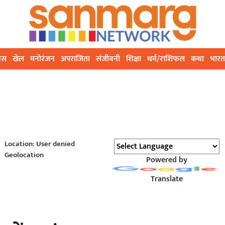
ेस
खेल
मनोरंजन
अपराजिता
संजीवनी
शिक्षा
धर्म/राशिफल
कथा
भारत
Location: User denied
Geolocation
Powered by
Translate