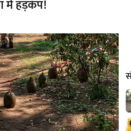
 में हड़कंप!
स