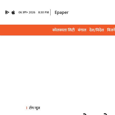
Epaper
06 अग॰ 2026
8:30 PM
कोलकाता सिटी
बंगाल
देश/विदेश
बिजन
टॉप न्यूज़