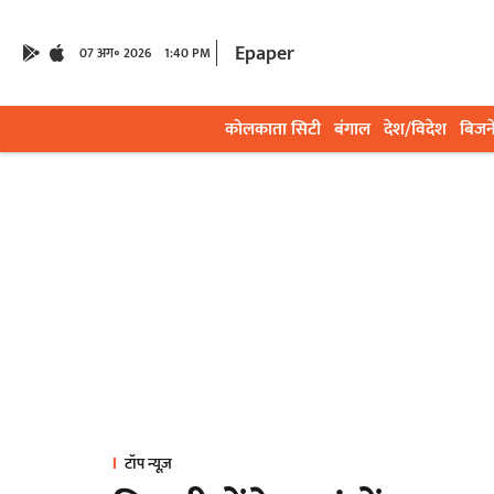
Epaper
07 अग॰ 2026
1:40 PM
कोलकाता सिटी
बंगाल
देश/विदेश
बिजन
टॉप न्यूज़