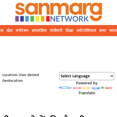
ेस
खेल
मनोरंजन
अपराजिता
संजीवनी
शिक्षा
धर्म/राशिफल
कथा
भारत
Location: User denied
Geolocation
Powered by
Translate