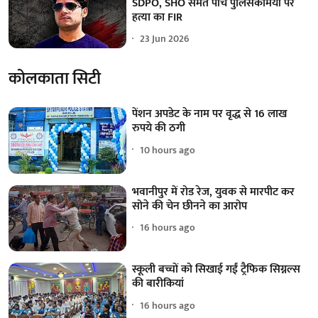
SDPO, SHO समेत पांच पुलिसकर्मियों पर
हत्या का FIR
23 Jun 2026
कोलकाता सिटी
पेंशन अपडेट के नाम पर वृद्ध से 16 लाख
रुपये की ठगी
10 hours ago
भवानीपुर में रोड रेज, युवक से मारपीट कर
सोने की चेन छीनने का आरोप
16 hours ago
स्कूली बच्चों को सिखाई गईं ट्रैफिक सिग्नल्स
की बारीकियां
16 hours ago