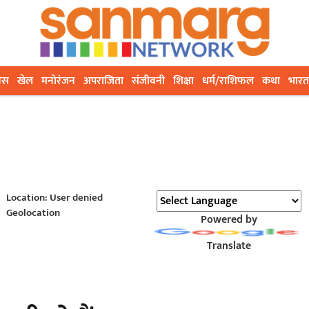
ेस
खेल
मनोरंजन
अपराजिता
संजीवनी
शिक्षा
धर्म/राशिफल
कथा
भारत
Location: User denied
Geolocation
Powered by
Translate