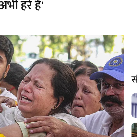
ी हरे हैं'
स