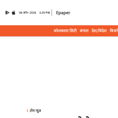
Epaper
06 अग॰ 2026
3:29 PM
कोलकाता सिटी
बंगाल
देश/विदेश
बिजन
टॉप न्यूज़