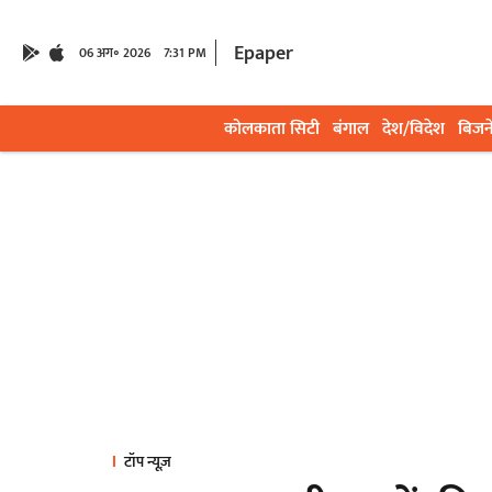
Epaper
06 अग॰ 2026
7:31 PM
कोलकाता सिटी
बंगाल
देश/विदेश
बिजन
टॉप न्यूज़