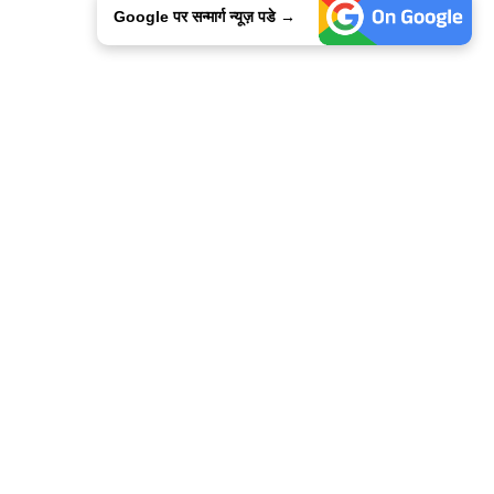
Google पर सन्मार्ग न्यूज़ पडे →
ालिसी
कांटेक्ट उस
सन्मार्ग में करियर
हमारे साथ बिज्ञापन
इतर इनफार्मेशन
कोड ऑफ़ एथिक्स
© 2015-2025 Sanmarg Hindi Daily