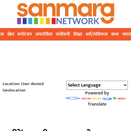
ेस
खेल
मनोरंजन
अपराजिता
संजीवनी
शिक्षा
धर्म/राशिफल
कथा
भारत
Location: User denied
Geolocation
Powered by
Translate