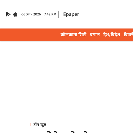
Epaper
06 अग॰ 2026
7:42 PM
कोलकाता सिटी
बंगाल
देश/विदेश
बिजन
टॉप न्यूज़