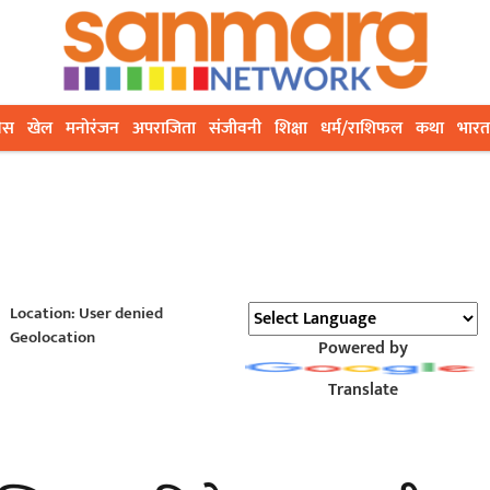
ेस
खेल
मनोरंजन
अपराजिता
संजीवनी
शिक्षा
धर्म/राशिफल
कथा
भारत
Location: User denied
Geolocation
Powered by
Translate