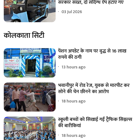
सरकार सख्त, दो संदिग्ध ऐप हटाए गए
03 Jul 2026
कोलकाता सिटी
पेंशन अपडेट के नाम पर वृद्ध से 16 लाख
रुपये की ठगी
13 hours ago
भवानीपुर में रोड रेज, युवक से मारपीट कर
सोने की चेन छीनने का आरोप
18 hours ago
स्कूली बच्चों को सिखाई गईं ट्रैफिक सिग्नल्स
की बारीकियां
18 hours ago