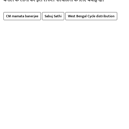
CM mamata banerjee
Sabuj Sathi
West Bengal Cycle distribution