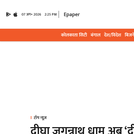
Epaper
07 अग॰ 2026
2:25 PM
कोलकाता सिटी
बंगाल
देश/विदेश
बिजन
टॉप न्यूज़
दीघा जगन्नाथ धाम अब ‘द