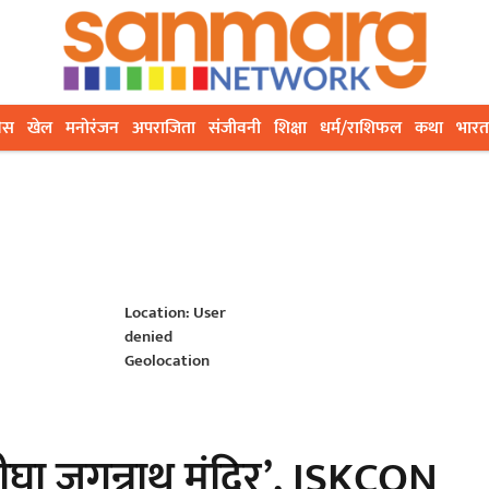
ेस
खेल
मनोरंजन
अपराजिता
संजीवनी
शिक्षा
धर्म/राशिफल
कथा
भारत
Location: User
denied
Geolocation
ीघा जगन्नाथ मंदिर’, ISKCON