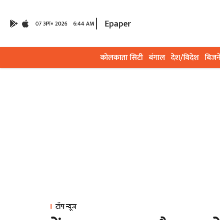
Epaper
07 अग॰ 2026
6:44 AM
कोलकाता सिटी
बंगाल
देश/विदेश
बिजन
टॉप न्यूज़