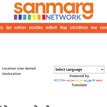
ेस
खेल
मनोरंजन
अपराजिता
संजीवनी
शिक्षा
धर्म/राशिफल
कथा
भारत
Location: User denied
Geolocation
Powered by
Translate