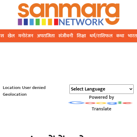
ेस
खेल
मनोरंजन
अपराजिता
संजीवनी
शिक्षा
धर्म/राशिफल
कथा
भारत
Location: User denied
Geolocation
Powered by
Translate