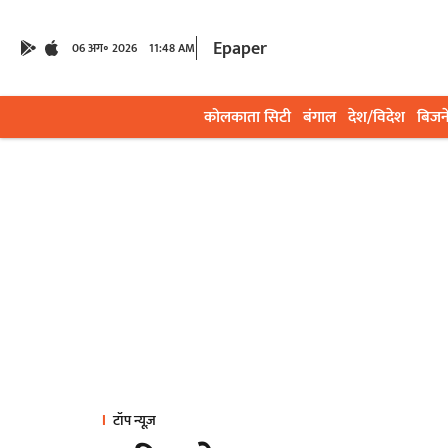
Epaper
06 अग॰ 2026
11:48 AM
कोलकाता सिटी
बंगाल
देश/विदेश
बिजन
टॉप न्यूज़