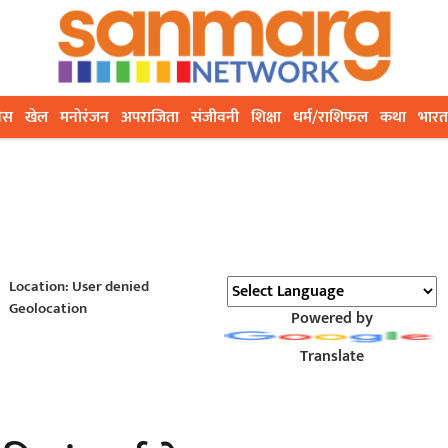
ेस
खेल
मनोरंजन
अपराजिता
संजीवनी
शिक्षा
धर्म/राशिफल
कथा
भारत
Location: User denied
Geolocation
Powered by
Translate