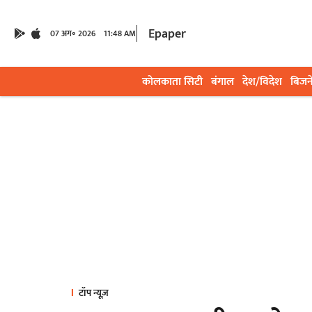
Epaper
07 अग॰ 2026
11:48 AM
कोलकाता सिटी
बंगाल
देश/विदेश
बिजन
टॉप न्यूज़