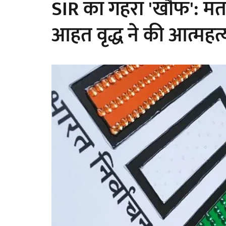
SIR का गहरा 'खौफ': मतदा
आहत वृद्ध ने की आत्महत्