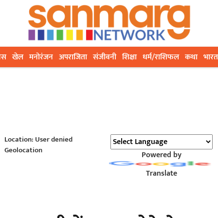
ेस
खेल
मनोरंजन
अपराजिता
संजीवनी
शिक्षा
धर्म/राशिफल
कथा
भारत
Location: User denied
Geolocation
Powered by
Translate