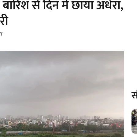
रिश से दिन में छाया अंधेरा,
री
ा
स