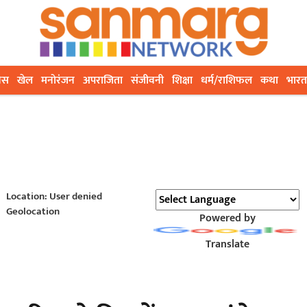
ेस
खेल
मनोरंजन
अपराजिता
संजीवनी
शिक्षा
धर्म/राशिफल
कथा
भारत
Location: User denied
Geolocation
Powered by
Translate