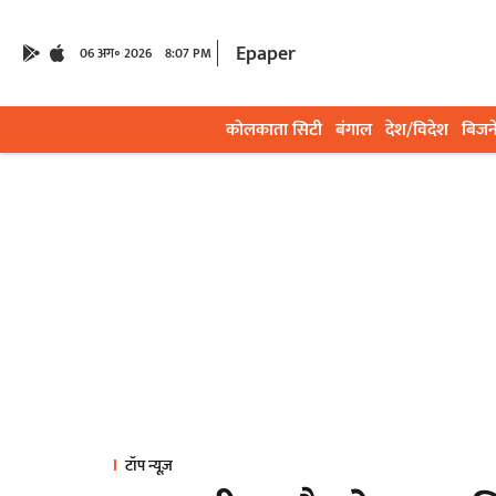
Epaper
06 अग॰ 2026
8:07 PM
कोलकाता सिटी
बंगाल
देश/विदेश
बिजन
टॉप न्यूज़