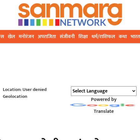
ेस
खेल
मनोरंजन
अपराजिता
संजीवनी
शिक्षा
धर्म/राशिफल
कथा
भारत
Location: User denied
Geolocation
Powered by
Translate