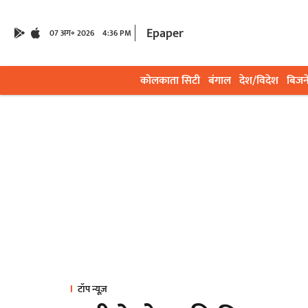
Epaper
07 अग॰ 2026
4:36 PM
कोलकाता सिटी
बंगाल
देश/विदेश
बिजन
टॉप न्यूज़