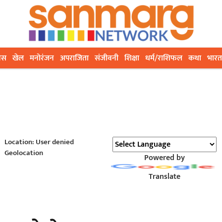
ेस
खेल
मनोरंजन
अपराजिता
संजीवनी
शिक्षा
धर्म/राशिफल
कथा
भारत
Location: User denied
Geolocation
Powered by
Translate