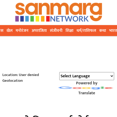
ेस
खेल
मनोरंजन
अपराजिता
संजीवनी
शिक्षा
धर्म/राशिफल
कथा
भारत
Location: User denied
Geolocation
Powered by
Translate