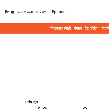
Epaper
07 अग॰ 2026
8:10 AM
कोलकाता सिटी
बंगाल
देश/विदेश
बिजन
टॉप न्यूज़