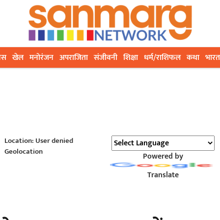
ेस
खेल
मनोरंजन
अपराजिता
संजीवनी
शिक्षा
धर्म/राशिफल
कथा
भारत
Location: User denied
Geolocation
Powered by
Translate