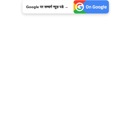
Google पर सन्मार्ग न्यूज़ पडे →
ालिसी
कांटेक्ट उस
सन्मार्ग में करियर
हमारे साथ बिज्ञापन
इतर इनफार्मेशन
कोड ऑफ़ एथिक्स