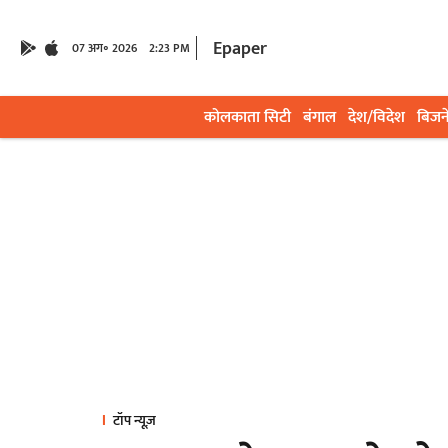
Epaper
07 अग॰ 2026
2:23 PM
कोलकाता सिटी
बंगाल
देश/विदेश
बिजन
टॉप न्यूज़