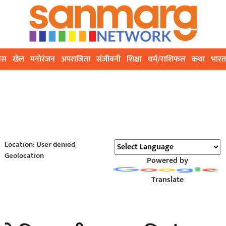
ेस
खेल
मनोरंजन
अपराजिता
संजीवनी
शिक्षा
धर्म/राशिफल
कथा
भारत
Location: User denied
Geolocation
Powered by
Translate