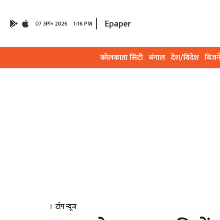
Epaper
07 अग॰ 2026
1:16 PM
कोलकाता सिटी
बंगाल
देश/विदेश
बिजन
टॉप न्यूज़