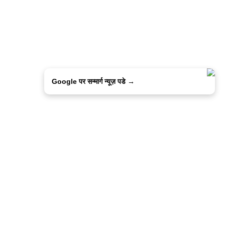
Google पर सन्मार्ग न्यूज़ पडे →
ालिसी
कांटेक्ट उस
सन्मार्ग में करियर
हमारे साथ बिज्ञापन