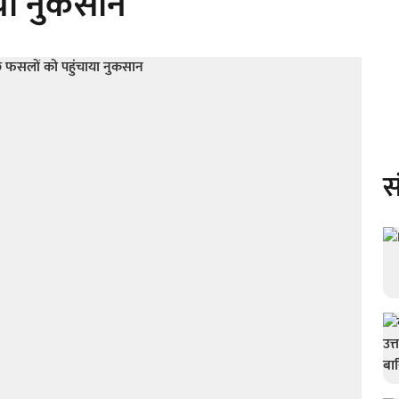
ाया नुकसान
स