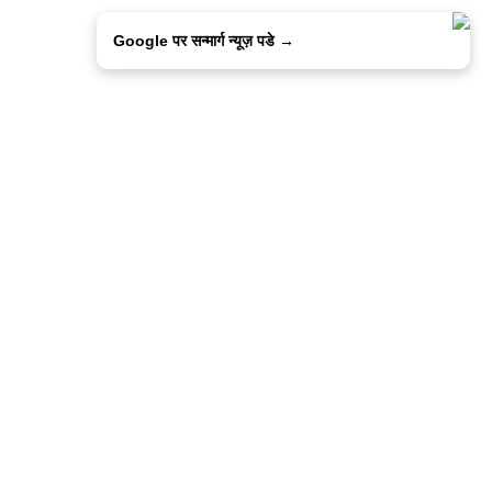
Google पर सन्मार्ग न्यूज़ पडे →
ालिसी
कांटेक्ट उस
सन्मार्ग में करियर
हमारे साथ बिज्ञापन
इतर इनफार्मेशन
कोड ऑफ़ एथिक्स
© 2015-2025 Sanmarg Hindi Daily
Powered by
Quintype