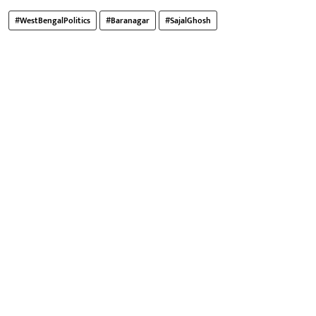
#WestBengalPolitics
#Baranagar
#SajalGhosh